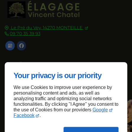
Le Pré du Vey,
14270
MONTEILLE
09 70 35 39 93
Accueil
Contactez-nous
Your privacy is our priority
Mentions légales
We use Cookies to improve user experience by
Plan du site
personalising content and ads, as well as
analyzing traffic and optimizing social networks
functionalities. By clicking "I Agree" you consent to
the use of Cookies from our providers
Google
Haut de page
Facebook
.