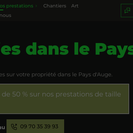
os prestations
Chantiers
Art
-nous
ies dans le Pay
ies sur votre propriété dans le Pays d'Auge.
 de 50 % sur nos prestations de taille
09 70 35 39 93
 au