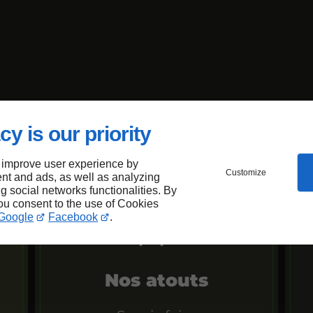
cy is our priority
 improve user experience by
Customize
nt and ads, as well as analyzing
ng social networks functionalities. By
you consent to the use of Cookies
Google
Facebook
.
Nos atouts