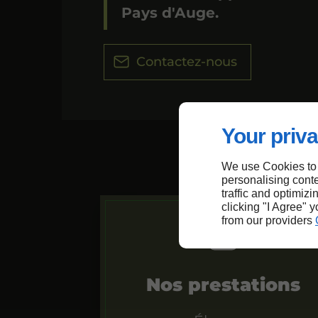
Pays d'Auge.
Contactez-nous
Your priva
We use Cookies to
personalising conte
traffic and optimizi
clicking "I Agree" 
from our providers
Nos prestations