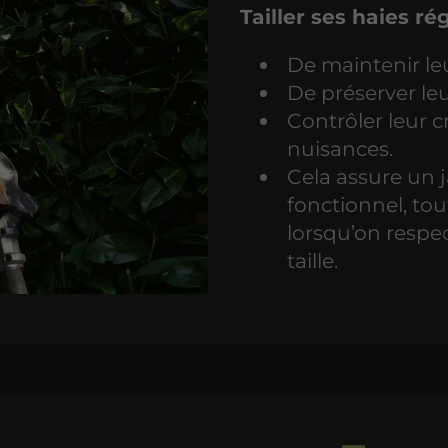
Tailler ses haies r
De maintenir le
De préserver le
Contrôler leur c
nuisances.
Cela assure un 
fonctionnel, tou
lorsqu’on respe
taille.