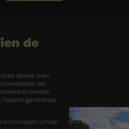
tien de
e haie dense, bien
s entretien, les
onnées et perdre
à l’aspect général du
s encouragez la haie