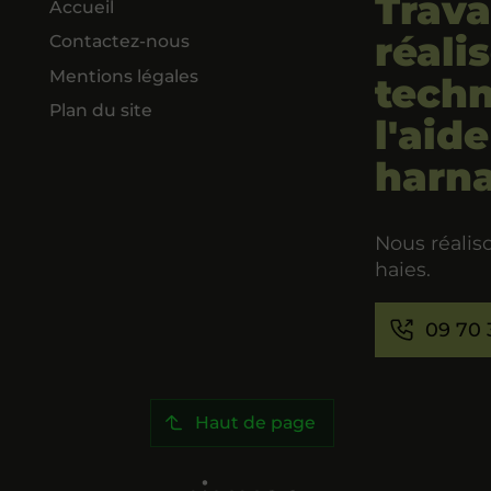
Trava
Accueil
réali
Contactez-nous
Mentions légales
techn
Plan du site
l'aid
harna
Nous réalis
haies.
09 70 
Haut de page