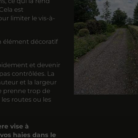
s, ce qui la rend
Cela est
r limiter le vis-à-
n élément décoratif
pidement et devenir
 pas contrôlées. La
auteur et la largeur
ne prenne trop de
les routes ou les
ère vise à
vos haies dans le