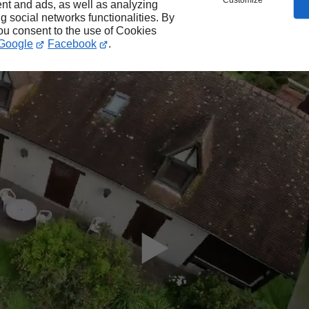
Customize
nt and ads, as well as analyzing
ng social networks functionalities. By
you consent to the use of Cookies
Google
Facebook
.
▶