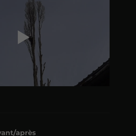
▶
avant/après