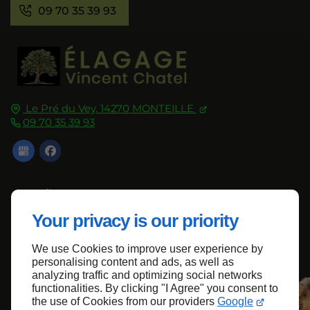
09 70 35 39 93
Le Pré du Vey,
14270
MONTEILLE
09 70 35 39 93
Accueil
Contactez-nous
Your privacy is our priority
Mentions légales
We use Cookies to improve user experience by
Plan du site
personalising content and ads, as well as
analyzing traffic and optimizing social networks
functionalities. By clicking "I Agree" you consent to
the use of Cookies from our providers
Google