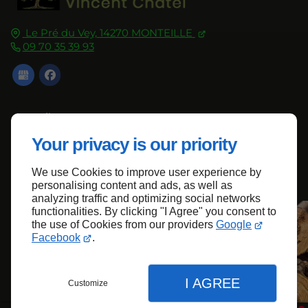
Le Pré du Vey,
14270
MONTEILLE
09 70 35 39 93
Accueil
Contactez-nous
Your privacy is our priority
Mentions légales
We use Cookies to improve user experience by
Plan du site
personalising content and ads, as well as
analyzing traffic and optimizing social networks
functionalities. By clicking "I Agree" you consent to
the use of Cookies from our providers
Google
Haut de page
Facebook
.
I AGREE
Customize