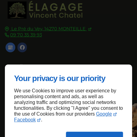
Le Pré du Vey,
14270
MONTEILLE
09 70 35 39 93
Accueil
Contactez-nous
Your privacy is our priority
Mentions légales
We use Cookies to improve user experience by
Plan du site
personalising content and ads, as well as
analyzing traffic and optimizing social networks
functionalities. By clicking "I Agree" you consent to
the use of Cookies from our providers
Google
Haut de page
Facebook
.