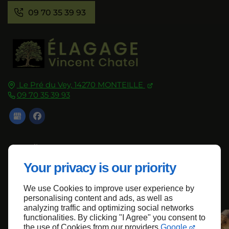
09 70 35 39 93
Le Pré du Vey,
14270
MONTEILLE
09 70 35 39 93
Accueil
Contactez-nous
Your privacy is our priority
Mentions légales
We use Cookies to improve user experience by
Plan du site
personalising content and ads, as well as
analyzing traffic and optimizing social networks
functionalities. By clicking "I Agree" you consent to
the use of Cookies from our providers
Google