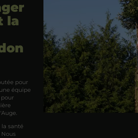
ager
 la
idon
putée pour
n une équipe
 pour
ière
d'Auge.
 la santé
. Nous