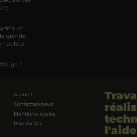
espectant les
ques
 adéquat
 de grande
la hauteur
d'Auge ?
Trava
Accueil
réali
Contactez-nous
Mentions légales
techn
Plan du site
l'aid