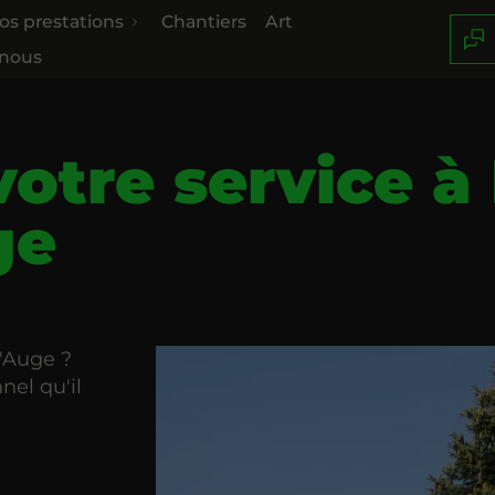
os prestations
Chantiers
Art
-nous
votre service 
ge
'Auge ?
nel qu'il