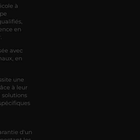
icole à
ipe
alifiés,
rence en
.
sée avec
imaux, en
ssite une
âce à leur
 solutions
spécifiques
.
arantie d'un