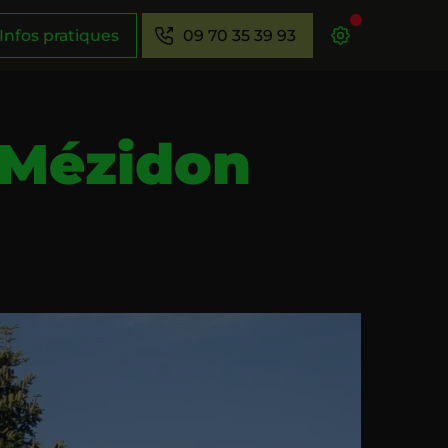
Infos pratiques
09 70 35 39 93
à Mézidon