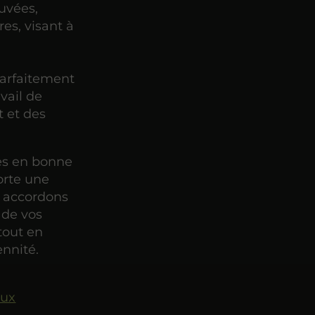
uvées,
es, visant à
arfaitement
vail de
t et des
res en bonne
orte une
s accordons
 de vos
tout en
ennité.
aux