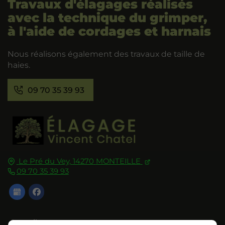
Travaux d'élagages réalisés
avec la technique du grimper,
à l'aide de cordages et harnais
Nous réalisons également des travaux de taille de
haies.
09 70 35 39 93
Le Pré du Vey,
14270
MONTEILLE
09 70 35 39 93
Accueil