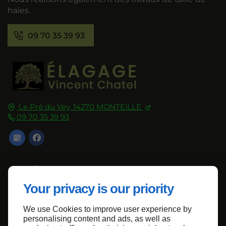
haies.
09 70 35 39 93
Le Pré du Vey,
14270
MONTEILLE
09 70 35 39 93
Accueil
Contactez-nous
Your privacy is our priority
Mentions légales
We use Cookies to improve user experience by
Plan du site
personalising content and ads, as well as