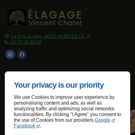
Le Pré du Vey,
14270
MONTEILLE
09 70 35 39 93
Accueil
Contactez-nous
Your privacy is our priority
Mentions légales
We use Cookies to improve user experience by
Plan du site
personalising content and ads, as well as
analyzing traffic and optimizing social networks
functionalities. By clicking "I Agree" you consent to
the use of Cookies from our providers
Google
Haut de page
Facebook
.